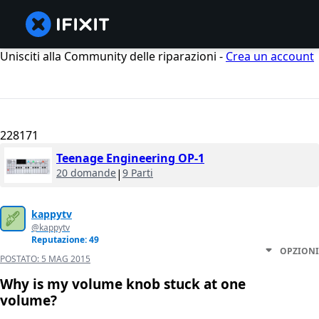
Unisciti alla Community delle riparazioni -
Crea un account
228171
Teenage Engineering OP-1
20 domande
|
9 Parti
kappytv
@kappytv
Reputazione: 49
OPZIONI
POSTATO:
5 MAG 2015
Why is my volume knob stuck at one
volume?