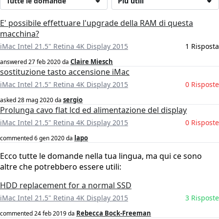
Tutte le domande
Più utili
E' possibile effettuare l'upgrade della RAM di questa
macchina?
iMac Intel 21.5" Retina 4K Display 2015
1 Risposta
Claire Miesch
answered
27 feb 2020
da
sostituzione tasto accensione iMac
iMac Intel 21.5" Retina 4K Display 2015
0 Risposte
sergio
asked
28 mag 2020
da
Prolunga cavo flat lcd ed alimentazione del display
iMac Intel 21.5" Retina 4K Display 2015
0 Risposte
lapo
commented
6 gen 2020
da
Ecco tutte le domande nella tua lingua, ma qui ce sono
altre che potrebbero essere utili:
HDD replacement for a normal SSD
iMac Intel 21.5" Retina 4K Display 2015
3 Risposte
Rebecca Bock-Freeman
commented
24 feb 2019
da