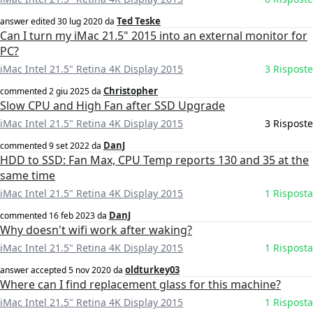
Ted Teske
answer edited
30 lug 2020
da
Can I turn my iMac 21.5" 2015 into an external monitor for
PC?
iMac Intel 21.5" Retina 4K Display 2015
3 Risposte
Christopher
commented
2 giu 2025
da
Slow CPU and High Fan after SSD Upgrade
iMac Intel 21.5" Retina 4K Display 2015
3 Risposte
DanJ
commented
9 set 2022
da
HDD to SSD: Fan Max, CPU Temp reports 130 and 35 at the
same time
iMac Intel 21.5" Retina 4K Display 2015
1 Risposta
DanJ
commented
16 feb 2023
da
Why doesn't wifi work after waking?
iMac Intel 21.5" Retina 4K Display 2015
1 Risposta
oldturkey03
answer accepted
5 nov 2020
da
Where can I find replacement glass for this machine?
iMac Intel 21.5" Retina 4K Display 2015
1 Risposta