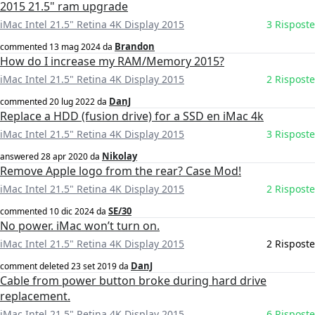
2015 21.5" ram upgrade
iMac Intel 21.5" Retina 4K Display 2015
3 Risposte
Brandon
commented
13 mag 2024
da
How do I increase my RAM/Memory 2015?
iMac Intel 21.5" Retina 4K Display 2015
2 Risposte
DanJ
commented
20 lug 2022
da
Replace a HDD (fusion drive) for a SSD en iMac 4k
iMac Intel 21.5" Retina 4K Display 2015
3 Risposte
Nikolay
answered
28 apr 2020
da
Remove Apple logo from the rear? Case Mod!
iMac Intel 21.5" Retina 4K Display 2015
2 Risposte
SE/30
commented
10 dic 2024
da
No power. iMac won’t turn on.
iMac Intel 21.5" Retina 4K Display 2015
2 Risposte
DanJ
comment deleted
23 set 2019
da
Cable from power button broke during hard drive
replacement.
iMac Intel 21.5" Retina 4K Display 2015
6 Risposte