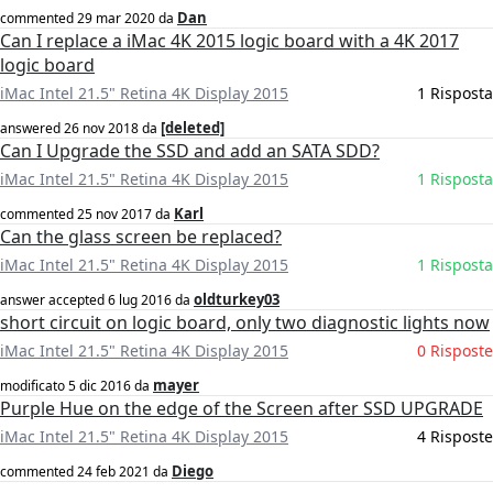
Dan
commented
29 mar 2020
da
Can I replace a iMac 4K 2015 logic board with a 4K 2017
logic board
iMac Intel 21.5" Retina 4K Display 2015
1 Risposta
[deleted]
answered
26 nov 2018
da
Can I Upgrade the SSD and add an SATA SDD?
iMac Intel 21.5" Retina 4K Display 2015
1 Risposta
Karl
commented
25 nov 2017
da
Can the glass screen be replaced?
iMac Intel 21.5" Retina 4K Display 2015
1 Risposta
oldturkey03
answer accepted
6 lug 2016
da
short circuit on logic board, only two diagnostic lights now
iMac Intel 21.5" Retina 4K Display 2015
0 Risposte
mayer
modificato
5 dic 2016
da
Purple Hue on the edge of the Screen after SSD UPGRADE
iMac Intel 21.5" Retina 4K Display 2015
4 Risposte
Diego
commented
24 feb 2021
da