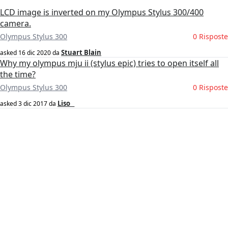
LCD image is inverted on my Olympus Stylus 300/400
camera.
Olympus Stylus 300
0 Risposte
Stuart Blain
asked
16 dic 2020
da
Why my olympus mju ii (stylus epic) tries to open itself all
the time?
Olympus Stylus 300
0 Risposte
Liso _
asked
3 dic 2017
da