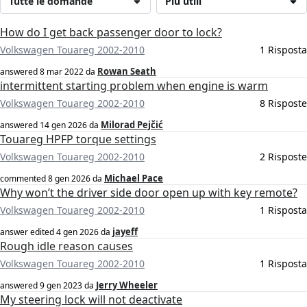
Tutte le domande
Più utili
How do I get back passenger door to lock?
Volkswagen Touareg 2002-2010
1 Risposta
Rowan Seath
answered
8 mar 2022
da
intermittent starting problem when engine is warm
Volkswagen Touareg 2002-2010
8 Risposte
Milorad Pejčić
answered
14 gen 2026
da
Touareg HPFP torque settings
Volkswagen Touareg 2002-2010
2 Risposte
Michael Pace
commented
8 gen 2026
da
Why won’t the driver side door open up with key remote?
Volkswagen Touareg 2002-2010
1 Risposta
jayeff
answer edited
4 gen 2026
da
Rough idle reason causes
Volkswagen Touareg 2002-2010
1 Risposta
Jerry Wheeler
answered
9 gen 2023
da
My steering lock will not deactivate