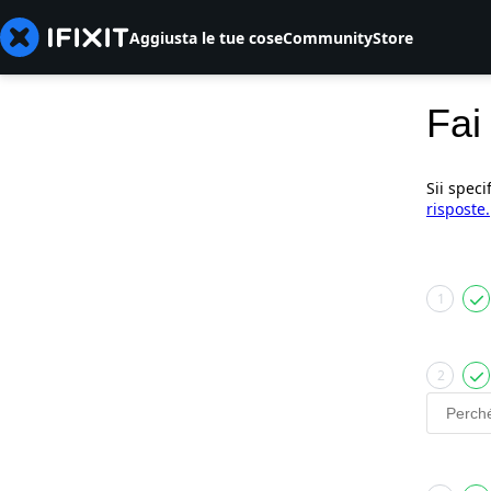
Aggiusta le tue cose
Community
Store
Fai
Sii speci
risposte.
1
2