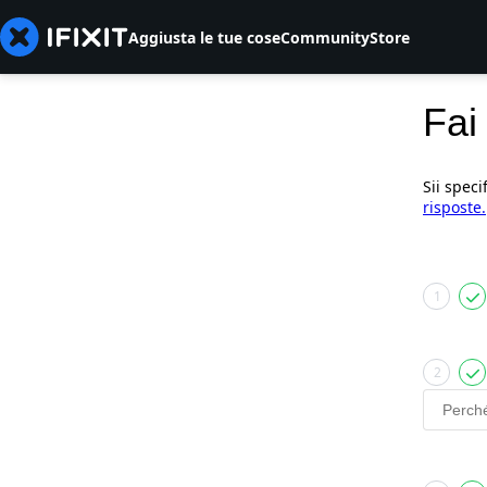
Aggiusta le tue cose
Community
Store
Fai
Sii speci
risposte.
1
2