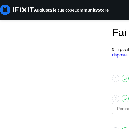
Aggiusta le tue cose
Community
Store
Fai
Sii speci
risposte.
1
2