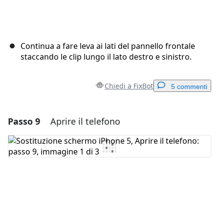
Continua a fare leva ai lati del pannello frontale
staccando le clip lungo il lato destro e sinistro.
Chiedi a FixBot
5 commenti
Passo 9
Aprire il telefono
Aggiungi un commento
Aggiungi Commento
Annulla
Pubblica commento