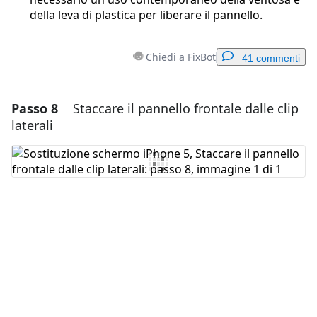
della leva di plastica per liberare il pannello.
Chiedi a FixBot
41 commenti
Passo 8
Staccare il pannello frontale dalle clip
Aggiungi un commento
laterali
Aggiungi Commento
Annulla
Pubblica commento