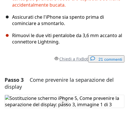
accidentalmente bucata.
Assicurati che l'iPhone sia spento prima di
cominciare a smontarlo.
Rimuovi le due viti pentalobe da 3,6 mm accanto al
connettore Lightning.
Chiedi a FixBot
21 commenti
Passo 3
Come prevenire la separazione del
Aggiungi un commento
display
Aggiungi Commento
Annulla
Pubblica commento