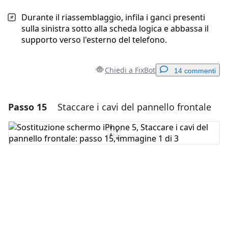
Durante il riassemblaggio, infila i ganci presenti
sulla sinistra sotto alla scheda logica e abbassa il
supporto verso l'esterno del telefono.
Chiedi a FixBot
14 commenti
Passo 15
Staccare i cavi del pannello frontale
Aggiungi un commento
Aggiungi Commento
Annulla
Pubblica commento