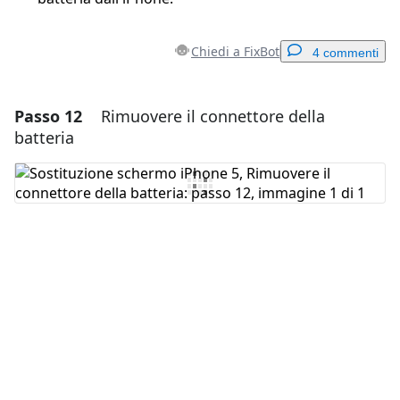
Chiedi a FixBot
4 commenti
Passo 12
Rimuovere il connettore della
Aggiungi un commento
batteria
Aggiungi Commento
Annulla
Pubblica commento