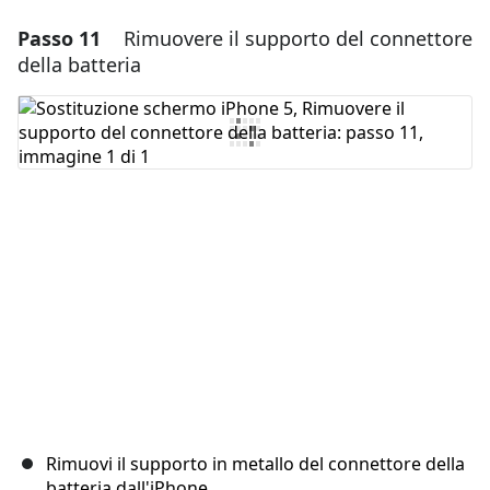
Passo 11
Rimuovere il supporto del connettore
Aggiungi un commento
della batteria
Aggiungi Commento
Annulla
Pubblica commento
Rimuovi il supporto in metallo del connettore della
batteria dall'iPhone.