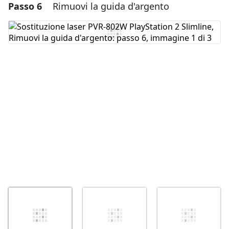
Passo 6
Rimuovi la guida d'argento
Aggiungi un commento
Aggiungi Commento
Annulla
Pubblica commento