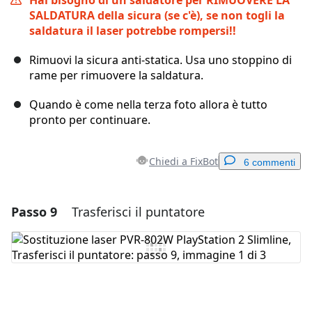
Hai bisogno di un saldatore per RIMUOVERE LA
SALDATURA della sicura (se c'è), se non togli la
saldatura il laser potrebbe rompersi!!
Rimuovi la sicura anti-statica. Usa uno stoppino di
rame per rimuovere la saldatura.
Quando è come nella terza foto allora è tutto
pronto per continuare.
Chiedi a FixBot
6 commenti
Passo 9
Trasferisci il puntatore
Aggiungi un commento
Aggiungi Commento
Annulla
Pubblica commento