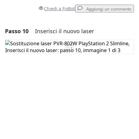
Chiedi a FixBot
Aggiungi un commento
Passo 10
Inserisci il nuovo laser
Aggiungi un commento
Aggiungi Commento
Annulla
Pubblica commento