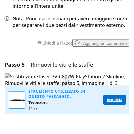
intorno all'intera unità.
Nota: Puoi usare le mani per avere maggiore forza
per separare i due pezzi dal rivestimento esterno.
Chiedi a FixBot
Aggiungi un commento
Passo 5
Rimuovi le viti e le staffe
Aggiungi un commento
Aggiungi Commento
STRUMENTO UTILIZZATO IN
QUESTO PASSAGGIO:
Acquista
Tweezers
Annulla
Pubblica commento
$4.99