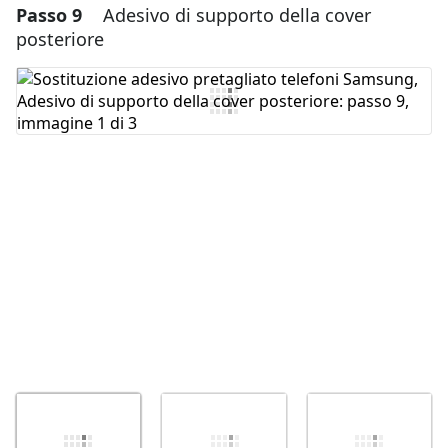
Passo 9
Adesivo di supporto della cover
Aggiungi un commento
posteriore
Aggiungi Commento
Annulla
Pubblica commento