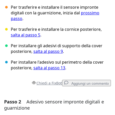
Per trasferire e installare il sensore impronte
digitali con la guarnizione, inizia dal
prossimo
passo
.
Per trasferire e installare la cornice posteriore,
salta al passo 5
.
Per installare gli adesivi di supporto della cover
posteriore,
salta al passo 9
.
Per installare l'adesivo sul perimetro della cover
posteriore,
salta al passo 13
.
Chiedi a FixBot
Aggiungi un commento
Passo 2
Adesivo sensore impronte digitali e
Aggiungi un commento
guarnizione
Aggiungi Commento