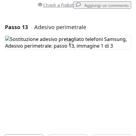
Chiedi a FixBot
Aggiungi un commento
Passo 13
Adesivo perimetrale
Aggiungi un commento
Aggiungi Commento
Annulla
Pubblica commento