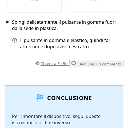
Spingi delicatamente il pulsante in gomma fuori
dalla sede in plastica.
Il pulsante in gomma è elastico, quindi fai
attenzione dopo averlo estratto.
Chiedi a FixBot
Aggiungi un commento
Aggiungi un commento
CONCLUSIONE
Aggiungi Commento
Per rimontare il dispositivo, segui queste
istruzioni in ordine inverso.
Annulla
Pubblica commento