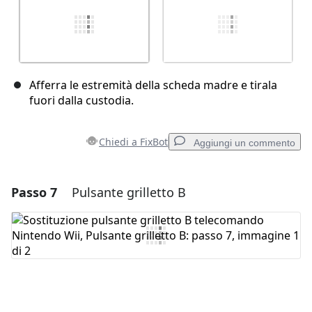
Afferra le estremità della scheda madre e tirala
fuori dalla custodia.
Chiedi a FixBot
Aggiungi un commento
Passo 7
Pulsante grilletto B
Aggiungi un commento
Aggiungi Commento
Annulla
Pubblica commento