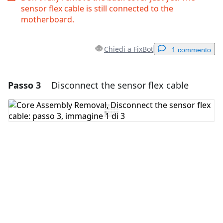
sensor flex cable is still connected to the
motherboard.
Chiedi a FixBot
1 commento
Passo 3
Disconnect the sensor flex cable
Aggiungi un commento
Aggiungi Commento
Annulla
Pubblica commento