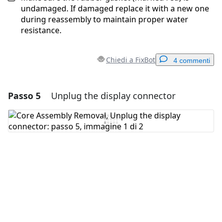
undamaged. If damaged replace it with a new one
during reassembly to maintain proper water
resistance.
Chiedi a FixBot
4 commenti
Passo 5
Unplug the display connector
Aggiungi un commento
Aggiungi Commento
Annulla
Pubblica commento