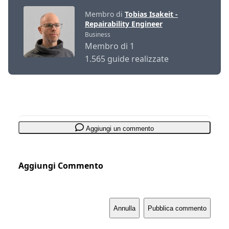
Membro di
Tobias Isakeit -
Repairability Engineer
Business
Membro di 1
1.565 guide realizzate
Aggiungi un commento
Aggiungi Commento
Annulla
Pubblica commento