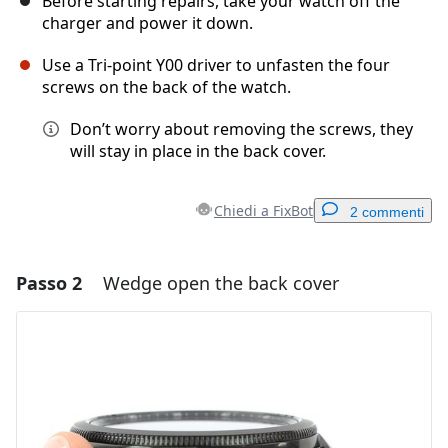
Before starting repairs, take your watch off the
charger and power it down.
Use a Tri-point Y00 driver to unfasten the four
screws on the back of the watch.
Don’t worry about removing the screws, they
will stay in place in the back cover.
Chiedi a FixBot
2 commenti
Passo 2
Wedge open the back cover
Aggiungi un commento
Aggiungi Commento
Annulla
Pubblica commento