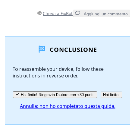
Chiedi a FixBot
Aggiungi un commento
Aggiungi un commento
CONCLUSIONE
Aggiungi Commento
To reassemble your device, follow these
instructions in reverse order.
Annulla
Pubblica commento
Hai finito! Ringrazia l'autore con +30 punti!
Hai finito!
Annulla: non ho completato questa guida.