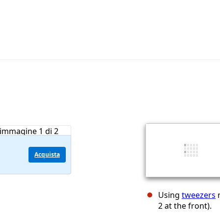
Acquista
Using
tweezers
r
2 at the front).