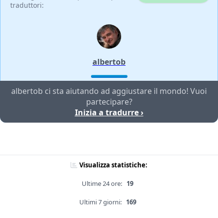
traduttori:
albertob
albertob ci sta aiutando ad aggiustare il mondo! Vuoi
partecipare?
Inizia a tradurre ›
Visualizza statistiche:
Ultime 24 ore:
19
Ultimi 7 giorni:
169