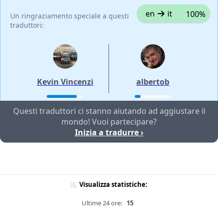
en
it
100%
Un ringraziamento speciale a questi
traduttori:
Kevin Vincenzi
albertob
Questi traduttori ci stanno aiutando ad aggiustare il
mondo! Vuoi partecipare?
Inizia a tradurre ›
Visualizza statistiche:
Ultime 24 ore:
15