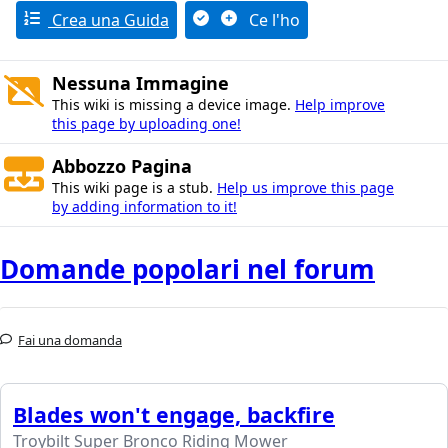
Crea una Guida
Ce l'ho
Nessuna Immagine
This wiki is missing a device image.
Help improve
this page by uploading one!
Abbozzo Pagina
This wiki page is a stub.
Help us improve this page
by adding information to it!
Domande popolari nel forum
Fai una domanda
Blades won't engage, backfire
Troybilt Super Bronco Riding Mower