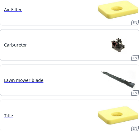
Air Filter
EN
Carburetor
EN
Lawn mower blade
EN
Title
EN