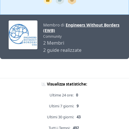
Membro di
Engineers Without Borders
(EWB)
Community
2 Membri
2 guide realizzate
Visualizza statistiche:
Ultime 24 ore:
0
Ultimi 7 giorni:
9
Ultimi 30 giorni:
43
Tutti i Tempi:
492