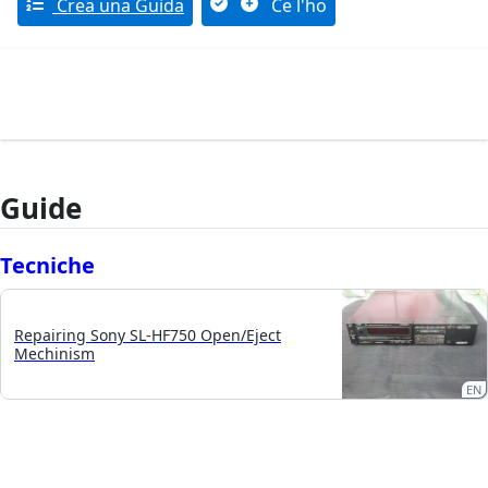
Crea una Guida
Ce l'ho
Guide
Tecniche
Repairing Sony SL-HF750 Open/Eject
Mechinism
EN