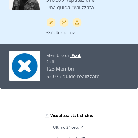
Una guida realizzata
+37 altri distintivi
Membro di
iFixit
Staff
123 Membri
52.076 guide realizzate
Visualizza statistiche:
Ultime 24 ore:
4