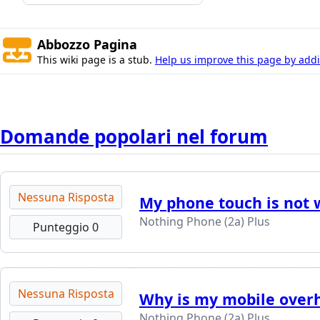
Abbozzo Pagina
This wiki page is a stub.
Help us improve this page by addin
Domande popolari nel forum
Nessuna Risposta
My phone touch is not 
Nothing Phone (2a) Plus
Punteggio 0
Nessuna Risposta
Why is my mobile over
Nothing Phone (2a) Plus