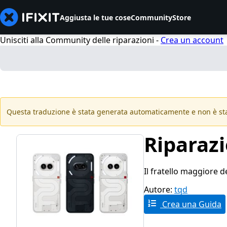
Aggiusta le tue cose
Community
Store
Unisciti alla Community delle riparazioni -
Crea un account
Questa traduzione è stata generata automaticamente e non è sta
Riparaz
Il fratello maggiore d
Autore:
tqd
Crea una Guida