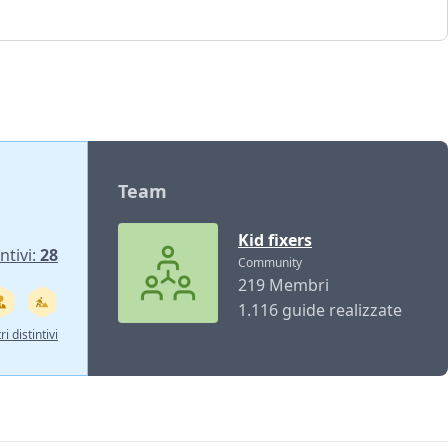
Team
Kid fixers
ntivi:
28
Community
219 Membri
1.116 guide realizzate
ri distintivi