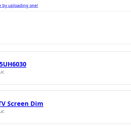
e by uploading one!
65UH6030
uc
TV Screen Dim
uc