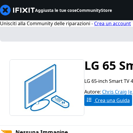
Aggiusta le tue cose
Community
Store
Unisciti alla Community delle riparazioni -
Crea un account
LG 65 S
LG 65-inch Smart TV
Autore:
Chris Craig
(e
Crea una Guida
Nessuna Immagine