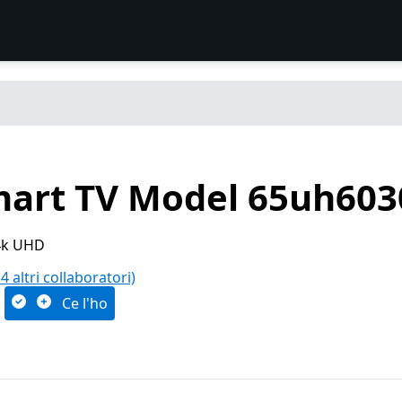
mart TV Model 65uh603
 4k UHD
 4 altri collaboratori)
Ce l'ho