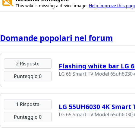
This wiki is missing a device image.
Help improve this pag
Domande popolari nel forum
2 Risposte
Flashing white bar LG 
LG 65 Smart TV Model 65uh6030-
Punteggio 0
1 Risposta
LG 55UH6030 4K Smart 
LG 65 Smart TV Model 65uh6030-
Punteggio 0