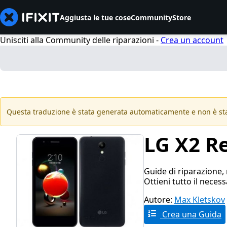
Aggiusta le tue cose
Community
Store
Unisciti alla Community delle riparazioni -
Crea un account
Questa traduzione è stata generata automaticamente e non è sta
LG X2 R
Guide di riparazione, 
Ottieni tutto il necess
Autore:
Max Kletskov
Crea una Guida