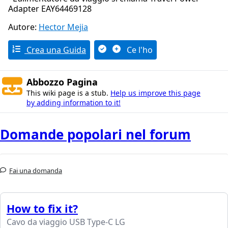
Adapter EAY64469128
Autore:
Hector Mejia
Crea una Guida
Ce l'ho
Abbozzo Pagina
This wiki page is a stub.
Help us improve this page
by adding information to it!
Domande popolari nel forum
Fai una domanda
How to fix it?
Cavo da viaggio USB Type-C LG