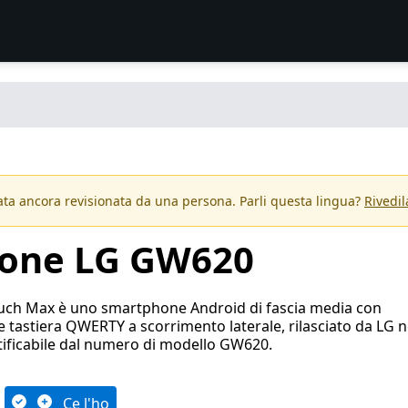
ta ancora revisionata da una persona. Parli questa lingua?
Rivedil
ione LG GW620
uch Max è uno smartphone Android di fascia media con
 tastiera QWERTY a scorrimento laterale, rilasciato da LG n
tificabile dal numero di modello GW620.
Ce l'ho