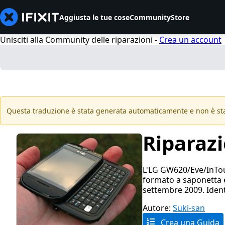
Aggiusta le tue cose
Community
Store
Unisciti alla Community delle riparazioni -
Crea un account
Questa traduzione è stata generata automaticamente e non è sta
Riparaz
L'LG GW620/Eve/InTo
formato a saponetta e
settembre 2009. Iden
Autore:
Suki-san
Crea una Guida