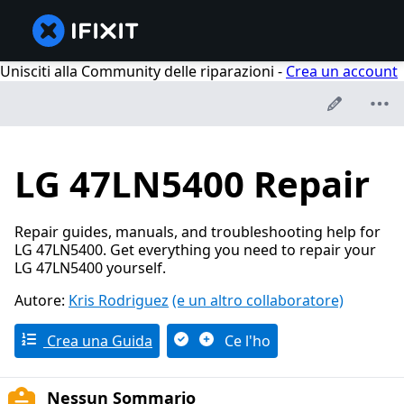
Unisciti alla Community delle riparazioni -
Crea un account
LG 47LN5400 Repair
Repair guides, manuals, and troubleshooting help for
LG 47LN5400. Get everything you need to repair your
LG 47LN5400 yourself.
Autore:
Kris Rodriguez
(e un altro collaboratore)
Crea una Guida
Ce l'ho
Nessun Sommario