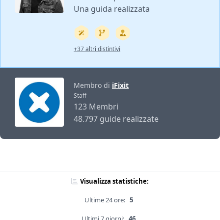
Una guida realizzata
+37 altri distintivi
Membro di
iFixit
Staff
123 Membri
48.797 guide realizzate
Visualizza statistiche:
Ultime 24 ore:
5
Ultimi 7 giorni:
46