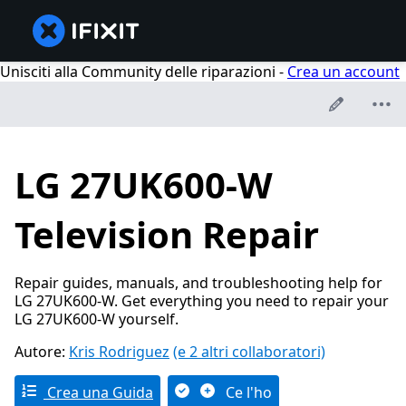
Unisciti alla Community delle riparazioni -
Crea un account
LG 27UK600-W
Television Repair
Repair guides, manuals, and troubleshooting help for
LG 27UK600-W. Get everything you need to repair your
LG 27UK600-W yourself.
Autore:
Kris Rodriguez
(e 2 altri collaboratori)
Crea una Guida
Ce l'ho