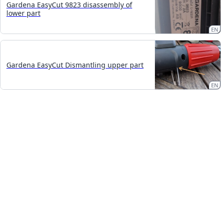
Gardena EasyCut 9823 disassembly of
lower part
EN
Gardena EasyCut Dismantling upper part
EN