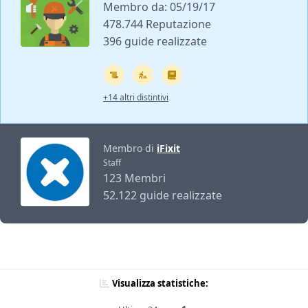
Membro da: 05/19/17
478.744 Reputazione
396 guide realizzate
+14 altri distintivi
Membro di
iFixit
Staff
123 Membri
52.122 guide realizzate
Visualizza statistiche: