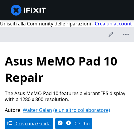
Unisciti alla Community delle riparazioni -
Crea un account
Asus MeMO Pad 10
Repair
The Asus MeMO Pad 10 features a vibrant IPS display
with a 1280 x 800 resolution.
Autore:
Walter Galan
(e un altro collaboratore)
Crea una Guida
Ce l'ho