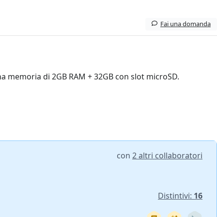
Fai una domanda
na memoria di 2GB RAM + 32GB con slot microSD.
con
2 altri collaboratori
Distintivi:
16