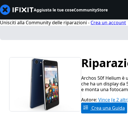
Aggiusta le tue cose
Community
Store
Unisciti alla Community delle riparazioni -
Crea un account
Riparaz
Archos 50f Helium è 
che ha un display da 5
e monta una fotocame
Autore:
Vince
(e 2 alt
Crea una Guida