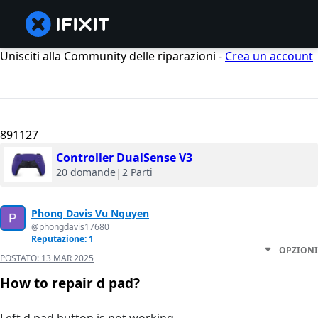
Unisciti alla Community delle riparazioni -
Crea un account
891127
Controller DualSense V3
20 domande
|
2 Parti
Phong Davis Vu Nguyen
@phongdavis17680
Reputazione: 1
OPZIONI
POSTATO:
13 MAR 2025
How to repair d pad?