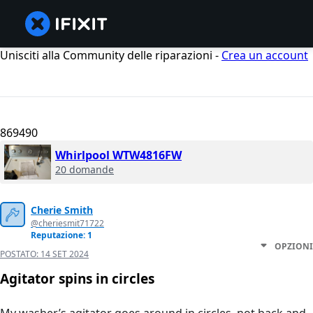
Unisciti alla Community delle riparazioni -
Crea un account
869490
Whirlpool WTW4816FW
20 domande
Cherie Smith
@cheriesmit71722
Reputazione: 1
OPZIONI
POSTATO:
14 SET 2024
Agitator spins in circles