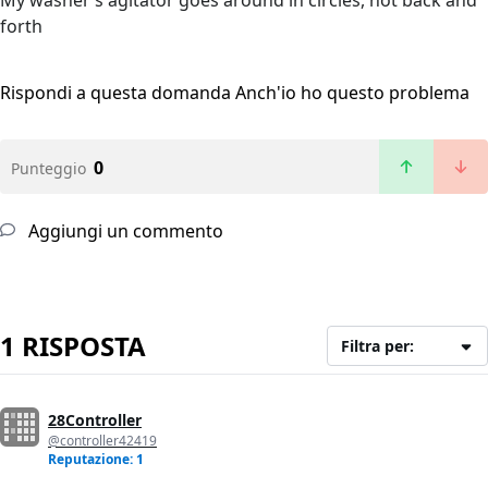
My washer’s agitator goes around in circles, not back and
forth
Rispondi a questa domanda
Anch'io ho questo problema
0
Punteggio
Aggiungi un commento
1 RISPOSTA
Filtra per:
28Controller
@controller42419
Reputazione: 1