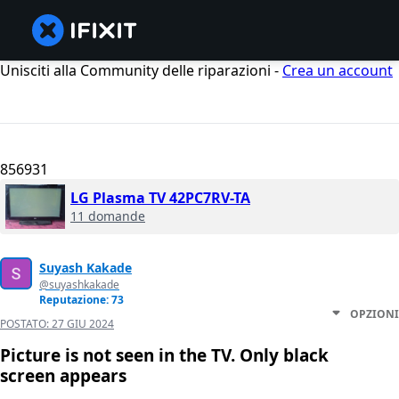
Unisciti alla Community delle riparazioni -
Crea un account
856931
LG Plasma TV 42PC7RV-TA
11 domande
Suyash Kakade
@suyashkakade
Reputazione: 73
OPZIONI
POSTATO:
27 GIU 2024
Picture is not seen in the TV. Only black
screen appears