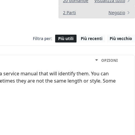
20 domande
Visualizza tutto
2 Parti
Negozio
Filtra per:
Più utili
Più recenti
Più vecchio
OPZIONI
 a service manual that will identify them. You can
times they are not the same length or style. Some