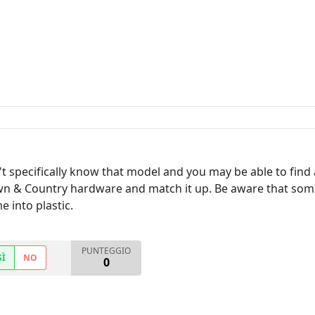
on't specifically know that model and you may be able to find
wn & Country hardware and match it up. Be aware that some
 into plastic.
PUNTEGGIO
SÌ
NO
0