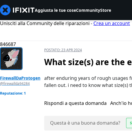
Aggiusta le tue cose
Community
Store
Unisciti alla Community delle riparazioni -
Crea un account
846687
POSTATO:
23 APR 2024
What size(s) are the 
after enduring years of rough usages 
FirewallDaProtogen
@firewallda94284
fallen out. i need to know what size(s) 
Reputazione: 1
Rispondi a questa domanda
Anch'io 
Questa è una buona domanda?
S