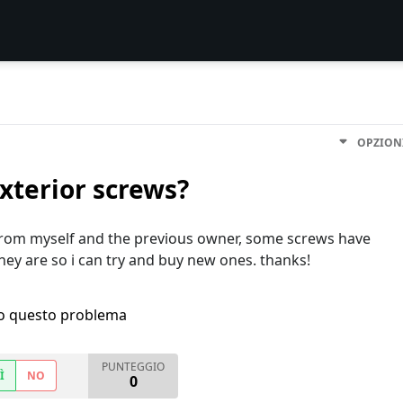
OPZION
exterior screws?
from myself and the previous owner, some screws have
they are so i can try and buy new ones. thanks!
ho questo problema
PUNTEGGIO
Ì
NO
0