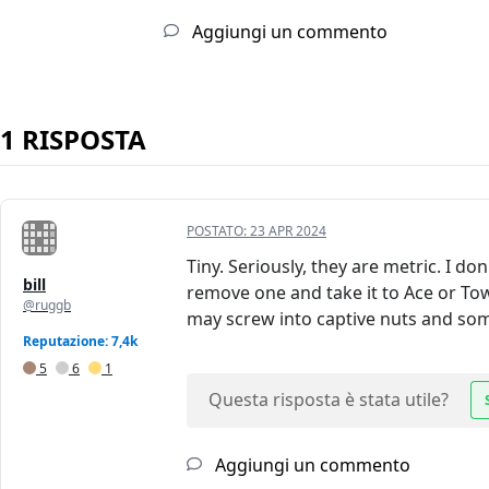
Aggiungi un commento
1 RISPOSTA
POSTATO:
23 APR 2024
Tiny. Seriously, they are metric. I d
bill
remove one and take it to Ace or To
@ruggb
may screw into captive nuts and some
Reputazione: 7,4k
5
6
1
Questa risposta è stata utile?
Aggiungi un commento