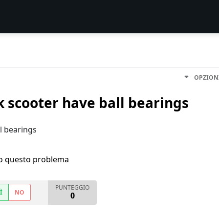
OPZION
k scooter have ball bearings
l bearings
ho questo problema
PUNTEGGIO
Ì
NO
0