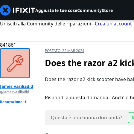
Aggiusta le tue cose
Community
Store
Unisciti alla Community delle riparazioni -
Crea un account
841861
POSTATO:
22 MAR 2024
Does the razor a2 kic
Does the razor a2 kick scooter have bal
James vasiliadid
@jamesvasiliadid
Rispondi a questa domanda
Anch'io 
Reputazione: 1
Questa è una buona domanda?
S