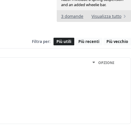
and an added wheelie bar.
3 domande
Visualizza tutto
Filtra per:
Più utili
Più recenti
Più vecchio
OPZIONI