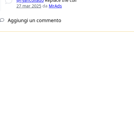
@ryancollado
Replace the coil
27 mar 2025
da
MrAds
Aggiungi un commento