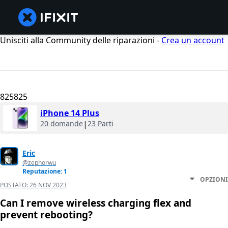
Unisciti alla Community delle riparazioni -
Crea un account
825825
iPhone 14 Plus
20 domande
|
23 Parti
Eric
@zephorwu
Reputazione: 1
OPZIONI
POSTATO:
26 NOV 2023
Can I remove wireless charging flex and
prevent rebooting?