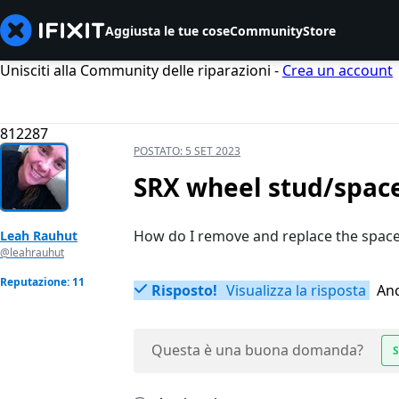
Aggiusta le tue cose
Community
Store
Unisciti alla Community delle riparazioni -
Crea un account
812287
POSTATO:
5 SET 2023
SRX wheel stud/spac
How do I remove and replace the space
Leah Rauhut
@leahrauhut
Reputazione: 11
Risposto!
Visualizza la risposta
Anc
Questa è una buona domanda?
S