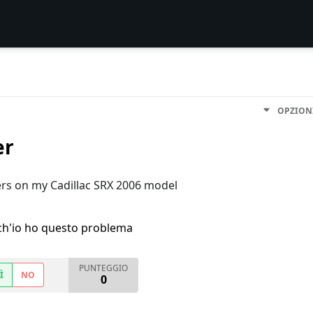
OPZION
er
rs on my Cadillac SRX 2006 model
h'io ho questo problema
PUNTEGGIO
Ì
NO
0