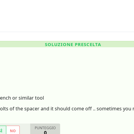
SOLUZIONE PRESCELTA
rench or similar tool
lts of the spacer and it should come off .. sometimes you ne
PUNTEGGIO
SÌ
NO
0