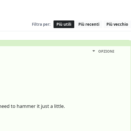
Filtra per:
Più utili
Più recenti
Più vecchio
OPZIONI
ed to hammer it just a little.