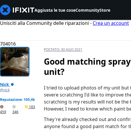
Aggiusta le tue cose
Community
Store
Unisciti alla Community delle riparazioni -
Crea un account
704016
POSTATO:
30 AGO 2021
Good matching spray 
unit?
Nick
I tried to upload photos of my unit but
@nick
severe scratching I'd like to improve t
Reputazione: 105,4k
scratching is my results will not be the
183
However, I need to know which paint bes
459
346
They're already checked out and confir
anyone found a good paint match for th