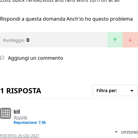
2002 Buick rendezvous and fans wont turn on at all
Rispondi a questa domanda
Anch'io ho questo problema
0
Punteggio
Aggiungi un commento
1 RISPOSTA
Filtra per:
bill
@ruggb
Reputazione: 7,4k
OPZIONI
POSTATO:
26 GIU 2021