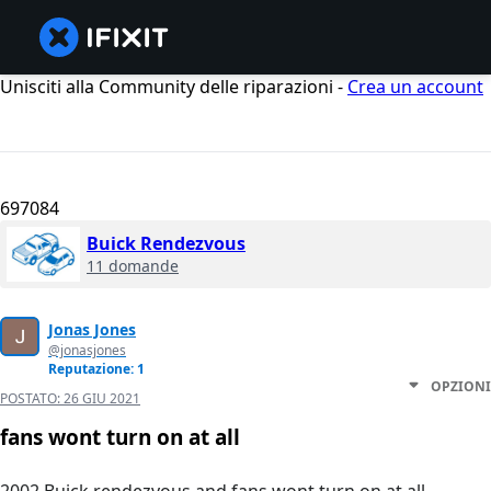
Unisciti alla Community delle riparazioni -
Crea un account
697084
Buick Rendezvous
11 domande
Jonas Jones
@jonasjones
Reputazione: 1
OPZIONI
POSTATO:
26 GIU 2021
fans wont turn on at all