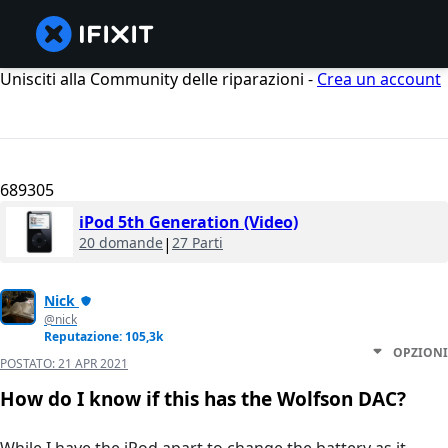
Unisciti alla Community delle riparazioni -
Crea un account
689305
iPod 5th Generation (Video)
20 domande
|
27 Parti
Nick
@nick
Reputazione: 105,3k
OPZIONI
POSTATO:
21 APR 2021
How do I know if this has the Wolfson DAC?