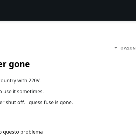
OPZION
er gone
country with 220V.
o use it sometimes.
r shut off. i guess fuse is gone.
ho questo problema