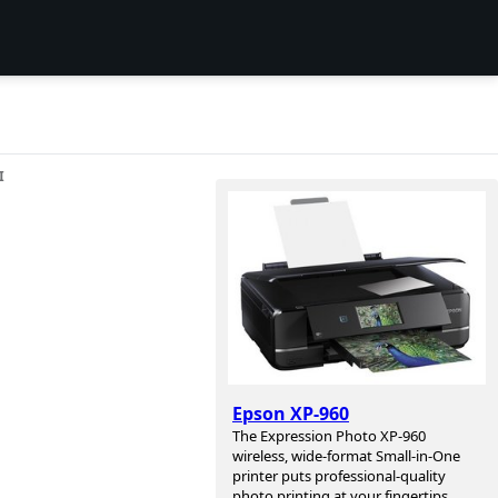
I
Epson XP-960
The Expression Photo XP-960
wireless, wide-format Small-in-One
printer puts professional-quality
photo printing at your fingertips.