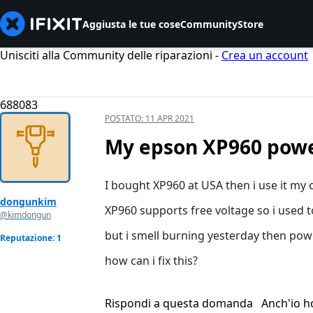
Aggiusta le tue cose
Community
Store
Unisciti alla Community delle riparazioni -
Crea un account
688083
POSTATO:
11 APR 2021
My epson XP960 pow
I bought XP960 at USA then i use it my 
dongunkim
XP960 supports free voltage so i used t
@kimdongun
but i smell burning yesterday then powe
Reputazione: 1
how can i fix this?
Rispondi a questa domanda
Anch'io 