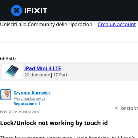
Unisciti alla Community delle riparazioni -
Crea un account
668502
iPad Mini 3 LTE
20 domande
|
17 Parti
Szymon Karewicz
@szymonkarewicz
Reputazione: 1
OPZIONI
POSTATO:
29 NOV 2020
Lock/Unlock not working by touch id