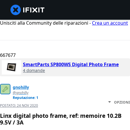
Unisciti alla Community delle riparazioni -
Crea un account
667677
SmartParts SP800WS Digital Photo Frame
4 domande
gnohilly
@gnohilly
Reputazione: 1
OPZIONI
POSTATO:
24 NOV 2020
Linx digital photo frame, ref: memoire 10.2B
9.5V / 3A