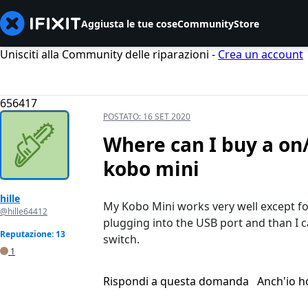
Aggiusta le tue cose
Community
Store
Unisciti alla Community delle riparazioni -
Crea un account
656417
POSTATO:
16 SET 2020
Where can I buy a on/
kobo mini
hille
My Kobo Mini works very well except for
@hille64412
plugging into the USB port and than I can
Reputazione: 13
switch.
1
Rispondi a questa domanda
Anch'io 