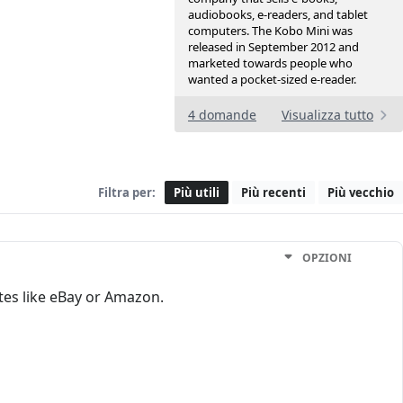
audiobooks, e-readers, and tablet
computers. The Kobo Mini was
released in September 2012 and
marketed towards people who
wanted a pocket-sized e-reader.
4 domande
Visualizza tutto
Filtra per:
Più utili
Più recenti
Più vecchio
OPZIONI
ites like eBay or Amazon.