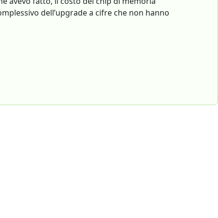
 che avevo fatto, il costo dei chip di memoria
omplessivo dell’upgrade a cifre che non hanno