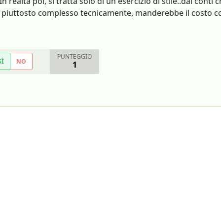
 realtà poi, si tratta solo di un esercizio di stile..dai conti
e, piuttosto complesso tecnicamente, manderebbe il costo c
PUNTEGGIO
SÌ
NO
1