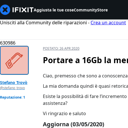
Aggiusta le tue cose
Community
Store
Unisciti alla Community delle riparazioni -
Crea un account
630986
POSTATO:
26 APR 2020
Portare a 16Gb la me
Ciao, premesso che sono a conoscenza 
Stefano Trovò
La mia domanda quindi è quasi retorica
@stefano_trovo
Esiste la possibilità di fare l’increme
Reputazione: 1
assistenza?
Vi ringrazio e saluto
Aggiorna (03/05/2020)