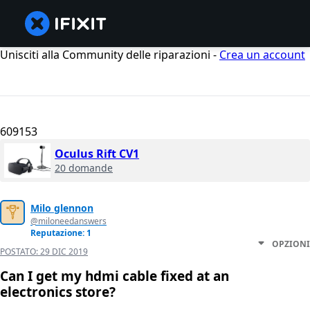
Unisciti alla Community delle riparazioni -
Crea un account
609153
Oculus Rift CV1
20 domande
Milo glennon
@miloneedanswers
Reputazione: 1
OPZIONI
POSTATO:
29 DIC 2019
Can I get my hdmi cable fixed at an
electronics store?