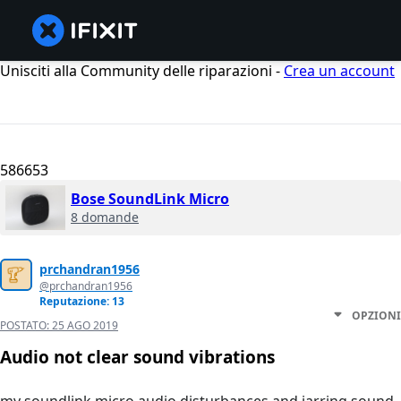
Unisciti alla Community delle riparazioni -
Crea un account
586653
Bose SoundLink Micro
8 domande
prchandran1956
@prchandran1956
Reputazione: 13
OPZIONI
POSTATO:
25 AGO 2019
Audio not clear sound vibrations