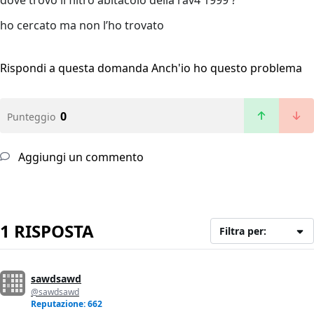
dove trovo il filtro abitacolo della rav4 1999 ?
ho cercato ma non l’ho trovato
Rispondi a questa domanda
Anch'io ho questo problema
0
Punteggio
Aggiungi un commento
1 RISPOSTA
Filtra per:
sawdsawd
@sawdsawd
Reputazione: 662