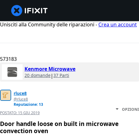
Unisciti alla Community delle riparazioni -
Crea un account
573183
Kenmore Microwave
20 domande
|
37 Parti
rluce8
@rluce8
Reputazione: 13
OPZIONI
POSTATO:
15 GIU 2019
Door handle loose on built in microwave
convection oven